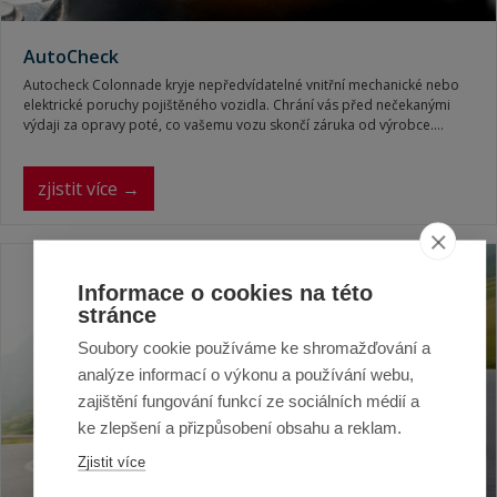
AutoCheck
Autocheck Colonnade kryje nepředvídatelné vnitřní mechanické nebo
elektrické poruchy pojištěného vozidla. Chrání vás před nečekanými
výdaji za opravy poté, co vašemu vozu skončí záruka od výrobce.
Pokud dojde k náhlé mechanické, elektrické nebo elektronické poruše,
uhradíme za vás náklady na náhradní díly i práci servisu.
zjistit více →
Informace o cookies na této
stránce
Soubory cookie používáme ke shromažďování a
analýze informací o výkonu a používání webu,
zajištění fungování funkcí ze sociálních médií a
ke zlepšení a přizpůsobení obsahu a reklam.
Zjistit více