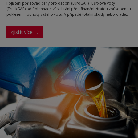
Pojištění pořizovací ceny pro osobní (EuroGAP) i užitkové vozy
(TruckGAP) od Colonnade vás chrání před finanční ztrátou způsobenou
poklesem hodnoty vašeho vozu. V případě totální škody nebo krádeže
vám doplatíme rozdíl mezi původní pořizovací cenou a plněním z
havarijního pojištění. Získáte tak zpět celou investovanou částku na
pořízení nového vozu ve stejné kvalitě bez doplácení z vlastní kapsy.
zjistit více →