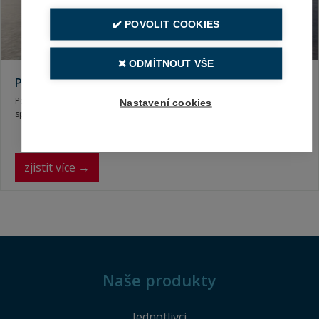
✔️ POVOLIT COOKIES
❌ ODMÍTNOUT VŠE
Pojištění MotoGAP
Pojištění pořizovací ceny pro dvou-čtyřkolová motorová vozidla
Nastavení cookies
spadající do kategorie L.
zjistit více →
Naše produkty
Jednotlivci