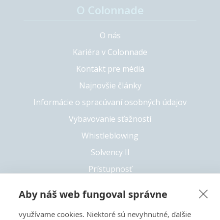
O Colonnade
O nás
Kariéra v Colonnade
Kontakt pre médiá
Najnovšie články
Informácie o spracúvaní osobných údajov
Vybavovanie sťažností
Whistleblowing
Solvency II
Prístupnosť
Aby náš web fungoval správne
+421 55 6826 222
využívame cookies. Niektoré sú nevyhnutné, ďalšie