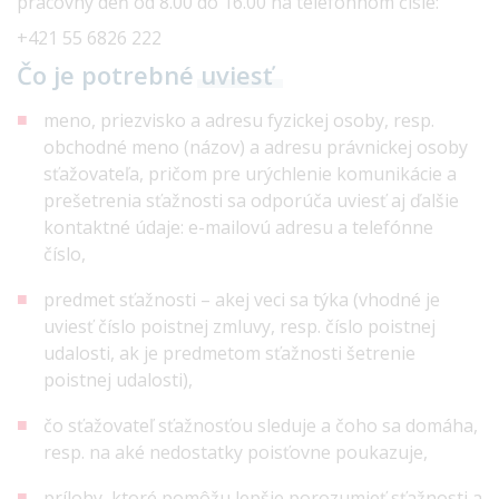
pracovný deň od 8.00 do 16.00 na telefónnom čísle:
+421 55 6826 222
Čo je potrebné
uviesť
meno, priezvisko a adresu fyzickej osoby, resp.
obchodné meno (názov) a adresu právnickej osoby
sťažovateľa, pričom pre urýchlenie komunikácie a
prešetrenia sťažnosti sa odporúča uviesť aj ďalšie
kontaktné údaje: e-mailovú adresu a telefónne
číslo,
predmet sťažnosti – akej veci sa týka (vhodné je
uviesť číslo poistnej zmluvy, resp. číslo poistnej
udalosti, ak je predmetom sťažnosti šetrenie
poistnej udalosti),
čo sťažovateľ sťažnosťou sleduje a čoho sa domáha,
resp. na aké nedostatky poisťovne poukazuje,
prílohy, ktoré pomôžu lepšie porozumieť sťažnosti a