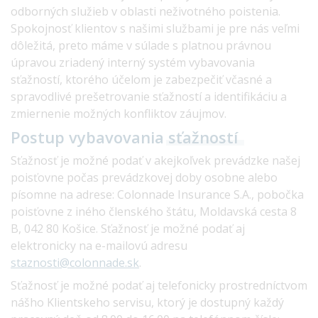
odborných služieb v oblasti neživotného poistenia.
Spokojnosť klientov s našimi službami je pre nás veľmi
dôležitá, preto máme v súlade s platnou právnou
úpravou zriadený interný systém vybavovania
sťažností, ktorého účelom je zabezpečiť včasné a
spravodlivé prešetrovanie sťažností a identifikáciu a
zmiernenie možných konfliktov záujmov.
Postup vybavovania
sťažností
Sťažnosť je možné podať v akejkoľvek prevádzke našej
poisťovne počas prevádzkovej doby osobne alebo
písomne na adrese: Colonnade Insurance S.A., pobočka
poisťovne z iného členského štátu, Moldavská cesta 8
B, 042 80 Košice. Sťažnosť je možné podať aj
elektronicky na e-mailovú adresu
staznosti@colonnade.sk
.
Sťažnosť je možné podať aj telefonicky prostredníctvom
nášho Klientskeho servisu, ktorý je dostupný každý