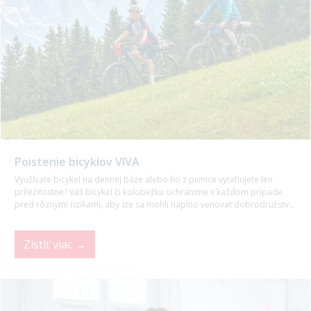
Poistenie bicyklov VIVA
Využívate bicykel na dennej báze alebo ho z pivnice vyťahujete len
príležitostne? Váš bicykel či kolobežku ochránime v každom prípade
pred rôznymi rizikami, aby ste sa mohli naplno venovať dobrodružstvu,
za ktorým ste sa vybrali.
Zistiť viac →