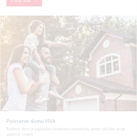
Zistiť viac →
Poistenie domu VIVA
Rodinný dom je najväčšou finančnou investíciou, preto chráňte svoje
zázemie s nami.