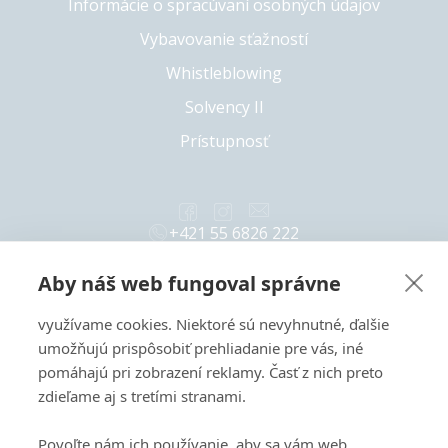
Informácie o spracúvaní osobných údajov
Vybavovanie sťažností
Whistleblowing
Solvency II
Prístupnosť
+421 55 6826 222
Copyright 2026 © Colonnade
Aby náš web fungoval správne
Tento web je chránený pomocou reCAPTCHA a vzťahujú sa
využívame cookies. Niektoré sú nevyhnutné, ďalšie
naň
Zásady ochrany súkromia
a
Zmluvné podmienky
spoločnosti Google.
umožňujú prispôsobiť prehliadanie pre vás, iné
pomáhajú pri zobrazení reklamy. Časť z nich preto
zdieľame aj s tretími stranami.
Povoľte nám ich používanie, aby sa vám web