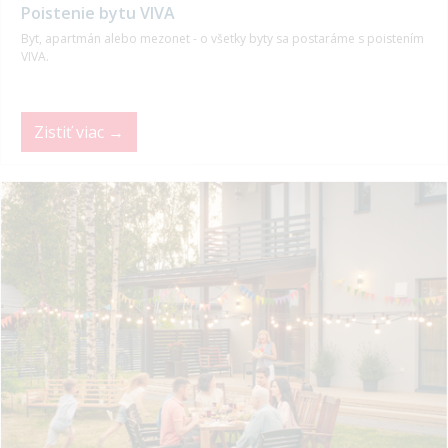
Poistenie bytu VIVA
Byt, apartmán alebo mezonet - o všetky byty sa postaráme s poistením
VIVA.
Zistiť viac →