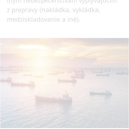
iným nebezpečenstvám vyplývajúcim
z prepravy (nakládka, vykládka,
medziskladovanie a iné).