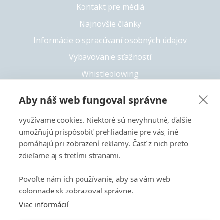
Kontakt pre médiá
Najnovšie články
Informácie o spracúvaní osobných údajov
Vybavovanie sťažností
Whistleblowing
Solvency II
Aby náš web fungoval správne
Prístupnosť
využívame cookies. Niektoré sú nevyhnutné, ďalšie
umožňujú prispôsobiť prehliadanie pre vás, iné
pomáhajú pri zobrazení reklamy. Časť z nich preto
+421 55 6826 222
zdieľame aj s tretími stranami.
Copyright 2026 © Colonnade
Povoľte nám ich používanie, aby sa vám web
Tento web je chránený pomocou reCAPTCHA a vzťahujú sa
colonnade.sk zobrazoval správne.
naň
Zásady ochrany súkromia
a
Zmluvné podmienky
Viac informácií
spoločnosti Google.