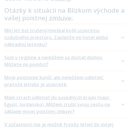
Otázky k situácii na Blízkom východe a
vašej poistnej
zmluve:
Môj let bol zrušený/meškal kvôli uzavretiu
vzdušného priestoru. Zaplatíte mi hotel alebo
náhradnú letenku?
Som v regióne a nemôžem sa dostať domov.
Môžete mi pomôcť?
Moje poistenie končí, ale nemôžem odletieť,
pretože letisko je uzavreté.
Mám strach odletieť do susedných krajín (napr.
Egypt, Jordánsko). Môžem zrušiť svoju cestu na
základe mojej poistnej zmluvy?
V súčasnosti nie je možné fyzicky letieť do mojej