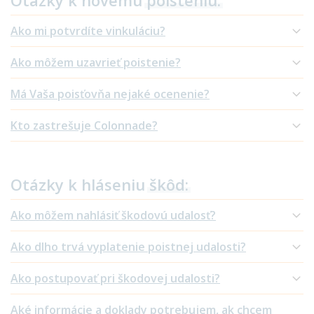
Otázky k novému
poisteniu:
Ako mi potvrdíte vinkuláciu?
Ako môžem uzavrieť poistenie?
Má Vaša poisťovňa nejaké ocenenie?
Kto zastrešuje Colonnade?
Otázky k hláseniu
škôd:
Ako môžem nahlásiť škodovú udalosť?
Ako dlho trvá vyplatenie poistnej udalosti?
Ako postupovať pri škodovej udalosti?
Aké informácie a doklady potrebujem, ak chcem