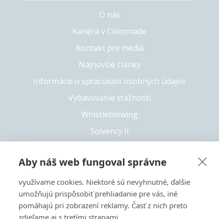
O nás
Kariéra v Colonnade
Kontakt pre médiá
Najnovšie články
Informácie o spracúvaní osobných údajov
Vybavovanie sťažností
Whistleblowing
Solvency II
Prístupnosť
Aby náš web fungoval správne
využívame cookies. Niektoré sú nevyhnutné, ďalšie
+421 55 6826 222
umožňujú prispôsobiť prehliadanie pre vás, iné
pomáhajú pri zobrazení reklamy. Časť z nich preto
Copyright 2026 © Colonnade
zdieľame aj s tretími stranami.