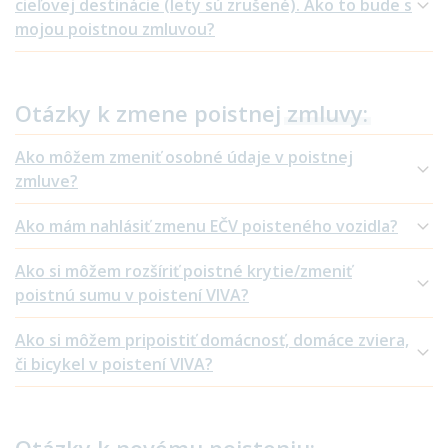
cieľovej destinácie (lety sú zrušené). Ako to bude s
mojou poistnou zmluvou?
Otázky k zmene poistnej
zmluvy:
Ako môžem zmeniť osobné údaje v poistnej
zmluve?
Ako mám nahlásiť zmenu EČV poisteného vozidla?
Ako si môžem rozšíriť poistné krytie/zmeniť
poistnú sumu v poistení VIVA?
Ako si môžem pripoistiť domácnosť, domáce zviera,
či bicykel v poistení VIVA?