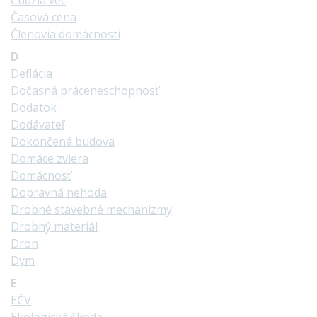
Cudzia vec
Časová cena
Členovia domácnosti
D
Deflácia
Dočasná práceneschopnosť
Dodatok
Dodávateľ
Dokončená budova
Domáce zviera
Domácnosť
Dopravná nehoda
Drobné stavebné mechanizmy
Drobný materiál
Dron
Dym
E
EČV