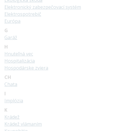
Ekologická škoda
Elektronický zabezpečovací systém
Elektrospotrebič
Európa
G
Garáž
H
Hnuteľná vec
Hospitalizácia
Hospodárske zviera
CH
Chata
I
Implózia
K
Krádež
Krádež vlámaním