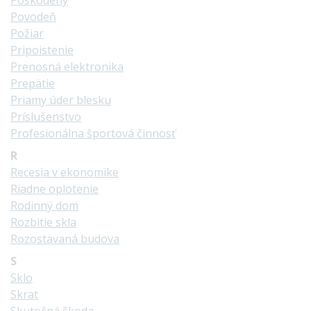
Poškodený
Povodeň
Požiar
Pripoistenie
Prenosná elektronika
Prepätie
Priamy úder blesku
Príslušenstvo
Profesionálna športová činnosť
R
Recesia v ekonomike
Riadne oplotenie
Rodinný dom
Rozbitie skla
Rozostavaná budova
S
Sklo
Skrat