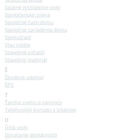
Skutočná škoda
Spätné vystúpenie vody
Spoločenské zviera
Spoločné časti domu
Spoločné zariadenia domu
Spoluúčasť
Stav núdze
Stavebné súčasti
Stavebný materiál
Š
Škodová udalosť
ŠPZ
T
Ťarcha snehu a námrazy
Telefonický kontakt s lekárom
U
Únik vody
Upratanie domácnosti