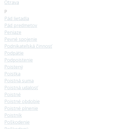
Otrava
P
Pád lietadla
Pád predmetov
Peniaze
Pevné spojenie
Podnikateľská činnosť
Podpätie
Podpoistenie
Poistený
Poistka
Poistná suma
Poistná udalosť
Poistné
Poistné obdobie
Poistné plnenie
Poistník
Poškodenie