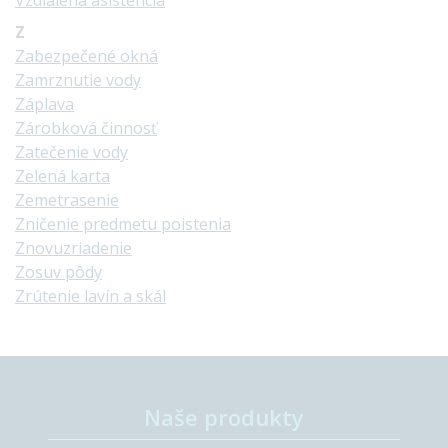
Vzdialená asistencia
Z
Zabezpečené okná
Zamrznutie vody
Záplava
Zárobková činnosť
Zatečenie vody
Zelená karta
Zemetrasenie
Zničenie predmetu poistenia
Znovuzriadenie
Zosuv pôdy
Zrútenie lavín a skál
Naše produkty