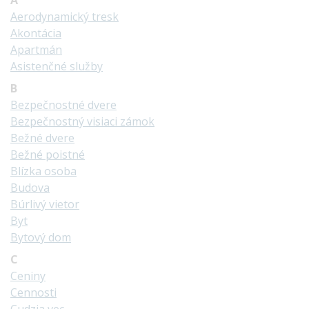
A
Aerodynamický tresk
Akontácia
Apartmán
Asistenčné služby
B
Bezpečnostné dvere
Bezpečnostný visiaci zámok
Bežné dvere
Bežné poistné
Blízka osoba
Budova
Búrlivý vietor
Byt
Bytový dom
C
Ceniny
Cennosti